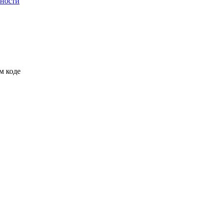
ьности
м коде