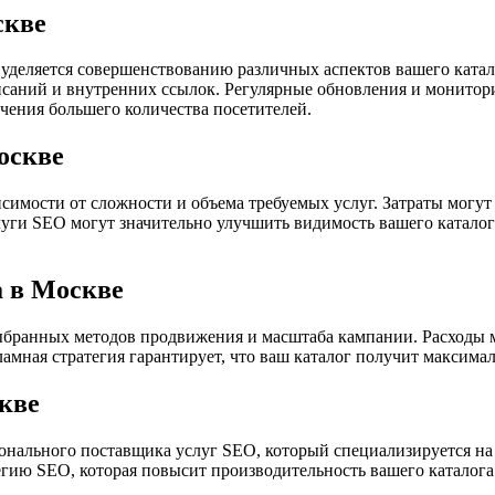
скве
уделяется совершенствованию различных аспектов вашего катал
писаний и внутренних ссылок. Регулярные обновления и монит
чения большего количества посетителей.
оскве
висимости от сложности и объема требуемых услуг. Затраты мог
уги SEO могут значительно улучшить видимость вашего каталога
а в Москве
ыбранных методов продвижения и масштаба кампании. Расходы м
мная стратегия гарантирует, что ваш каталог получит максима
скве
сионального поставщика услуг SEO, который специализируется н
егию SEO, которая повысит производительность вашего каталога